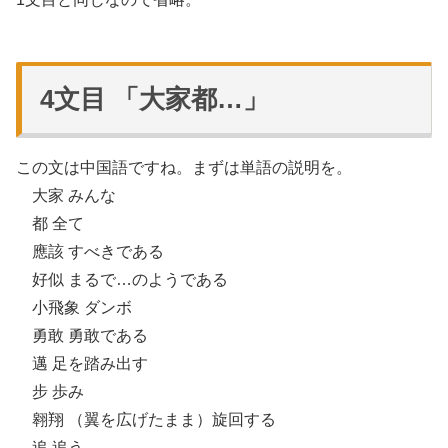
4文目 「大家都…」
この文は中国語ですね。まずは単語の説明を。
大家 みんな
都 全て
應該 すべきである
好似 まるで…のようである
小飛象 ダンボ
勇敢 勇敢である
邁 足を踏み出す
步 歩み
翱翔 （翼を広げたまま）旋回する
追 追う