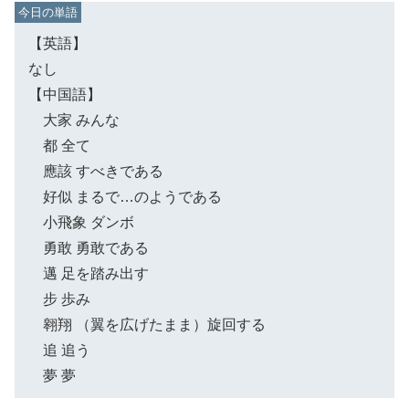
【英語】
なし
【中国語】
大家 みんな
都 全て
應該 すべきである
好似 まるで…のようである
小飛象 ダンボ
勇敢 勇敢である
邁 足を踏み出す
步 歩み
翱翔 （翼を広げたまま）旋回する
追 追う
夢 夢